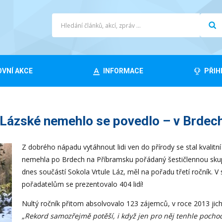
VNÍ AKCE
INFORMACE
PŘIH
ázské nemehlo se povedlo – v Brdech
Z dobrého nápadu vytáhnout lidi ven do přírody se stal kvalitn
nemehla po Brdech na Příbramsku pořádaný šestičlennou skupi
dnes součástí Sokola Vrtule Láz, měl na pořadu třetí ročník. V
pořadatelům se prezentovalo 404 lidí!
Nultý ročník přitom absolvovalo 123 zájemců, v roce 2013 ji
„Rekord samozřejmě potěší, i když jen pro něj tenhle pochod