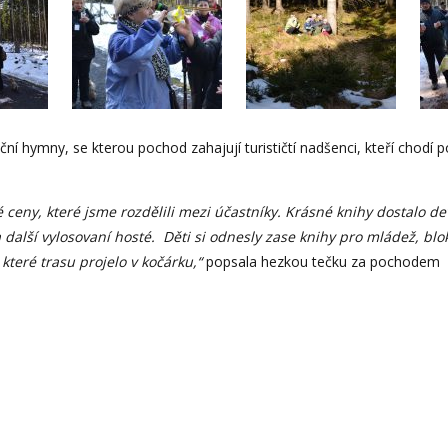
radiční hymny, se kterou pochod zahajují turističtí nadšenci, kteří ch
 ceny, které jsme rozdělili mezi účastníky. Krásné knihy dostalo de
 další vylosovaní hosté. Děti si odnesly zase knihy pro mládež, blo
které trasu projelo v kočárku,“
popsala hezkou tečku za pochodem 