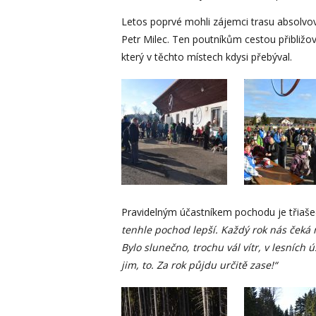
Letos poprvé mohli zájemci trasu absolvov
Petr Milec. Ten poutníkům cestou přibližov
který v těchto místech kdysi přebýval.
Pravidelným účastníkem pochodu je třiašed
tenhle pochod lepší. Každý rok nás čeká n
Bylo slunečno, trochu vál vítr, v lesních 
jim, to. Za rok půjdu určitě zase!“