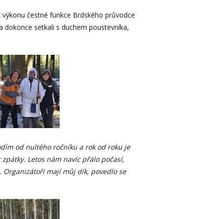
u k výkonu čestné funkce Brdského průvodce
íka dokonce setkali s duchem poustevníka,
dím od nultého ročníku a rok od roku je
r zpátky. Letos nám navíc přálo počasí,
u. Organizátoři mají můj dík, povedlo se