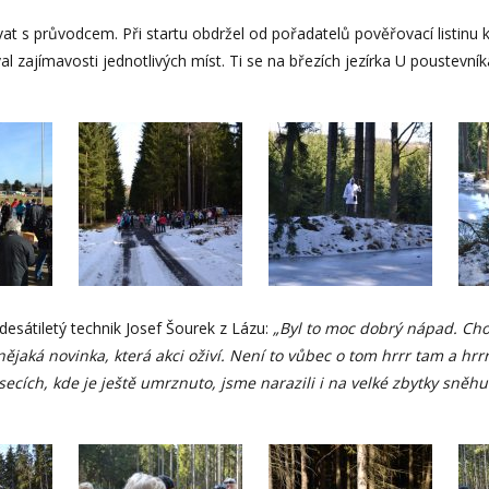
at s průvodcem. Při startu obdržel od pořadatelů pověřovací listin
al zajímavosti jednotlivých míst. Ti se na březích jezírka U poustevn
esátiletý technik Josef Šourek z Lázu:
„Byl to moc dobrý nápad. Cho
ějaká novinka, která akci oživí. Není to vůbec o tom hrrr tam a hrr
úsecích, kde je ještě umrznuto, jsme narazili i na velké zbytky sněh