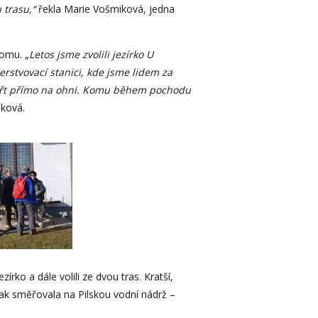
 trasu,“
řekla Marie Vošmiková, jedna
romu. „
Letos jsme zvolili jezírko U
erstvovací stanici, kde jsme lidem za
ct buřt přímo na ohni. Komu během pochodu
ková.
rko a dále volili ze dvou tras. Kratší,
pak směřovala na Pilskou vodní nádrž –