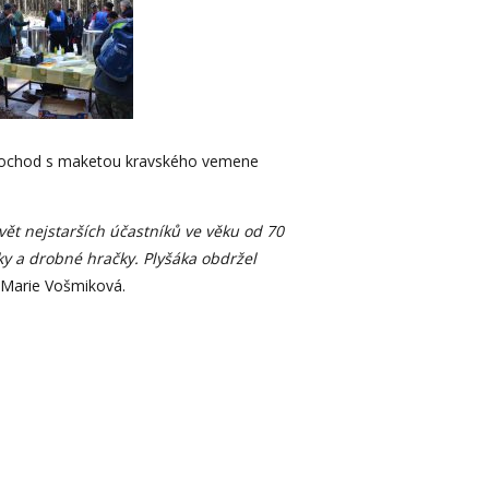
odí pochod s maketou kravského vemene
vět nejstarších účastníků ve věku od 70
ky a drobné hračky. Plyšáka obdržel
Marie Vošmiková.