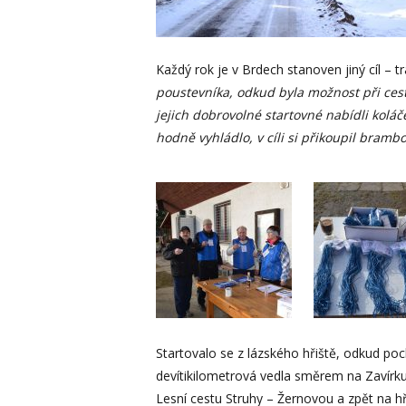
Každý rok je v Brdech stanoven jiný cíl –
poustevníka, odkud byla možnost při cestě
jejich dobrovolné startovné nabídli koláč
hodně vyhládlo, v cíli si přikoupil bram
Startovalo se z lázského hřiště, odkud poch
devítikilometrová vedla směrem na Zavírku 
Lesní cestu Struhy – Žernovou a zpět na hř