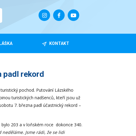
LÁŠKA
KONTAKT
 padl rekord
í turistický pochod. Putování Lázského
nou turistických nadšenců, kteří jsou už
 sobotu 7. března padl účastnický rekord –
ch bylo 203 a v loňském roce dokonce 340.
 neděláme. Jsme rádi, že se lidi