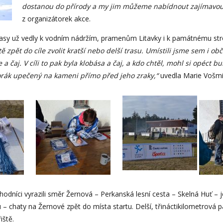
dostanou do přírody a my jim můžeme nabídnout zajímavou
z organizátorek akce.
 trasy už vedly k vodním nádržím, pramenům Litavky i k památnému st
 zpět do cíle zvolit kratší nebo delší trasu. Umístili jsme sem i obč
e a čaj. V cíli to pak byla klobása a čaj, a kdo chtěl, mohl si opé
borák upečený na kameni přímo před jeho zraky,“
uvedla Marie Vošmi
odníci vyrazili směr Žernová – Perkanská lesní cesta – Skelná Huť – jezí
– chaty na Žernové zpět do místa startu. Delší, třináctikilometrová 
iště.