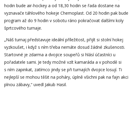
hodin bude air-hockey a od 18,30 hodin se řada dostane na
vyznavače táhlového hokeje Chemoplast. Od 20 hodin pak bude
program až do 9 hodin v sobotu ráno pokračovat dalšími koly
šprtcového turnaje.
„Náš turnaj představuje ideální příležitost, přijít si stolní hokej
vyzkoušet, i když s ním třeba nemáte dosud žádné zkušenosti.
Startovné je zdarma a dvojice soupeřů si hlásí účastníci u
pořadatele sami. Je tedy možné vzít kamaráda a v pohodě si
s ním zapinkat, zatímco jindy se při turnajích dvojice losují. Ti
nejlepší se mohou těšit na poháry, úplně všichni pak na fajn akci
plnou zábavy,“ uvedl Jakub Hasil.