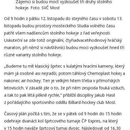
Zájemci si budou moct vyzkoušet tři druhy stolního
hokeje. Foto: SVČ Most
Od 9 hodin z pátku 12. listopadu do stejného času v sobotu 13.
listopadu budou prostory mosteckého Studia volného času
patřit všem nadšencům stolního hokeje z řad veřejnosti.
Uskuteční se zde totiž originální, čtyřiadvacetihodinový hráčský
maraton, při němž si návštěvníci budou moci vyzkoušet hned tři
různé varianty stolního hokeje.
„Budeme tu mít klasický šprtec s kulatými hracími kameny, který
mám já osobně asi nejradši, potom táhlový Chemoplast hokej a
nakonec air-hockey. Ten je velkým hitem třeba v přímořských
letoviscích. V zásadě jde o to, že při něm zespoda fouká vzduch,
a tak to pak létá pěkně rychle,“ přiblížil disciplíny Jakub Hasil
z pořádajícího sportovního oddílu Billiard-hockey club Most.
Časový plán počítá s tím, že se v pátek od 9 hodin do 15 hodin
odehraje dvanáct kol šprtcového turnaje ČP Expres, na který
v 15 hodin naváže šprtcový turnaj dvojic. Následovat od 16,30