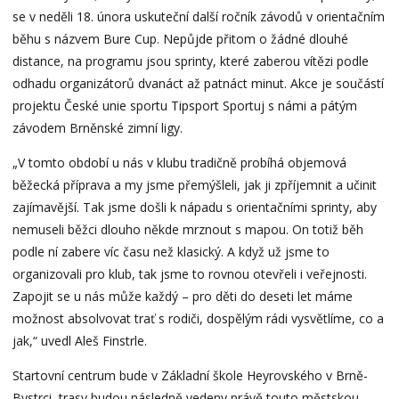
se v neděli 18. února uskuteční další ročník závodů v orientačním
běhu s názvem Bure Cup. Nepůjde přitom o žádné dlouhé
distance, na programu jsou sprinty, které zaberou vítězi podle
odhadu organizátorů dvanáct až patnáct minut. Akce je součástí
projektu České unie sportu Tipsport Sportuj s námi a pátým
závodem Brněnské zimní ligy.
„V tomto období u nás v klubu tradičně probíhá objemová
běžecká příprava a my jsme přemýšleli, jak ji zpříjemnit a učinit
zajímavější. Tak jsme došli k nápadu s orientačními sprinty, aby
nemuseli běžci dlouho někde mrznout s mapou. On totiž běh
podle ní zabere víc času než klasický. A když už jsme to
organizovali pro klub, tak jsme to rovnou otevřeli i veřejnosti.
Zapojit se u nás může každý – pro děti do deseti let máme
možnost absolvovat trať s rodiči, dospělým rádi vysvětlíme, co a
jak,“ uvedl Aleš Finstrle.
Startovní centrum bude v Základní škole Heyrovského v Brně-
Bystrci, trasy budou následně vedeny právě touto městskou