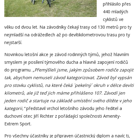
přihlásilo přes
440 mladých
cyklistů ve
věku od dvou let. Na závodníky čekají trasy od 130 metrů pro ty
nejmladší na odrážedlech až po devítikilometrovou trasu pro ty
nejstarší.
Novinkou letošní akce je závod rodinných týmů, jehož hlavním
smyslem je posílení týmového ducha a hlavně zapojení rodičů
do programu.
„Přemýšleli jsme, jakým způsobem rodiče zapojit
tak, abychom nemuseli závod kategorizovat. Závod byl vypsán
pro stovku cyklistů, na které čeká ´pekelný´ okruh v délce devíti
kilometrů, ale již teď jich máme přihlášeno 107. Závodí jen
jeden rodič a startuje na základě umístění svého dítěte v jeho
kategorii,“
představil vrchol letošního závodu jeho ředitel a
duchovní otec Jiří Richter z pořádající společnosti Amenity-
Extrem Sport.
Pro všechny účastníky je připraven účastnický diplom a navíc ti,