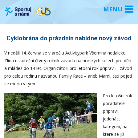
Cyklobrána do prázdnin nabídne nový závod
V neděli 14. června se v areálu Activitypark Všemina nedaleko
Zlína uskuteční čtvrtý ročník závodu na horských kolech pro děti
a mládež do 14 let. Organizátoři pro letošní rok připravili i závod
pro celou rodinu nazvanou Family Race – aneb Mami, tati pojeď
se mnou v týmu.
Pro letošní rok
pořadatelé
připravili
jedenáct
kategorií, na
které se již