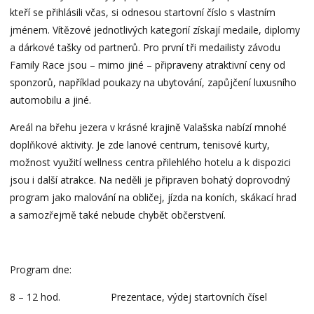
kteří se přihlásili včas, si odnesou startovní číslo s vlastním
jménem. Vítězové jednotlivých kategorií získají medaile, diplomy
a dárkové tašky od partnerů. Pro první tři medailisty závodu
Family Race jsou – mimo jiné – připraveny atraktivní ceny od
sponzorů, například poukazy na ubytování, zapůjčení luxusního
automobilu a jiné.
Areál na břehu jezera v krásné krajině Valašska nabízí mnohé
doplňkové aktivity. Je zde lanové centrum, tenisové kurty,
možnost využití wellness centra přilehlého hotelu a k dispozici
jsou i další atrakce. Na neděli je připraven bohatý doprovodný
program jako malování na obličej, jízda na koních, skákací hrad
a samozřejmě také nebude chybět občerstvení.
Program dne:
8 – 12 hod. Prezentace, výdej startovních čísel