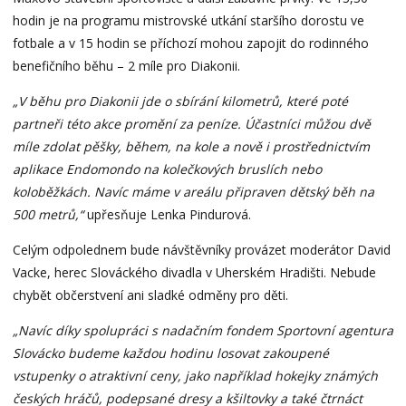
hodin je na programu mistrovské utkání staršího dorostu ve
fotbale a v 15 hodin se příchozí mohou zapojit do rodinného
benefičního běhu – 2 míle pro Diakonii.
„V běhu pro Diakonii jde o sbírání kilometrů, které poté
partneři této akce promění za peníze. Účastníci můžou dvě
míle zdolat pěšky, během, na kole a nově i prostřednictvím
aplikace Endomondo na kolečkových bruslích nebo
koloběžkách. Navíc máme v areálu připraven dětský běh na
500 metrů,“
upřesňuje Lenka Pindurová.
Celým odpolednem bude návštěvníky provázet moderátor David
Vacke, herec Slováckého divadla v Uherském Hradišti. Nebude
chybět občerstvení ani sladké odměny pro děti.
„Navíc díky spolupráci s nadačním fondem Sportovní agentura
Slovácko budeme každou hodinu losovat zakoupené
vstupenky o atraktivní ceny, jako například hokejky známých
českých hráčů, podepsané dresy a kšiltovky a také čtrnáct