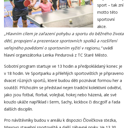
sport – tak zní
motto této
sportovní
akce.
„Hlavním cílem je zařazení pohybu a sportu do běžného života
dětí, propojení a prezentace sportovních spolků a rozšíření
veřejného povědomí o sportovním vyžití v regionu,“
uvádí
hlavní organizátorka Lenka Pindurová z TC Staré Město.
Sobotní program startuje ve 13 hodin a předpokládaný konec je
v 18 hodin. Ve Sportparku a přilehlých sportovištích je připraveno
dvacet různých sportů, které budou děti poznávat formou her a
soutěží. Příchozím se představí nejen tradiční kolektivní odvětví,
jako jsou fotbal, florbal, volejbal, hokej nebo házená, ale své
kouzlo ukáže například i šerm, šachy, kickbox či discgolf a řada
dalších disciplín.
Pro návštěvníky budou v areálu k dispozici Človíčkova stezka,
Maxovo stavební sportoviště a další zábavné prvky. Ve 13,30