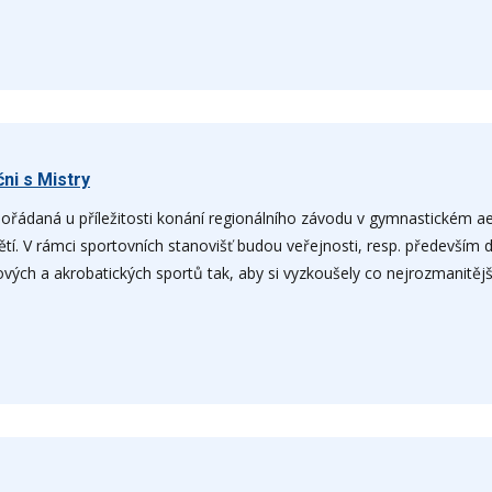
ni s Mistry
ořádaná u příležitosti konání regionálního závodu v gymnastickém aer
dětí. V rámci sportovních stanovišť budou veřejnosti, resp. především 
ových a akrobatických sportů tak, aby si vyzkoušely co nejrozmanitějš