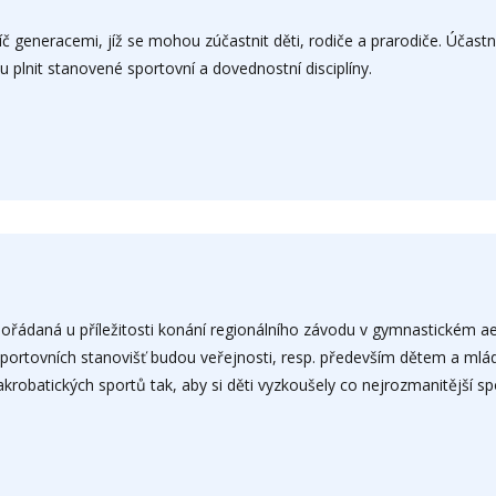
č generacemi, jíž se mohou zúčastnit děti, rodiče a prarodiče. Účastn
u plnit stanovené sportovní a dovednostní disciplíny.
ořádaná u příležitosti konání regionálního závodu v gymnastickém aer
i sportovních stanovišť budou veřejnosti, resp. především dětem a mlád
krobatických sportů tak, aby si děti vyzkoušely co nejrozmanitější spor