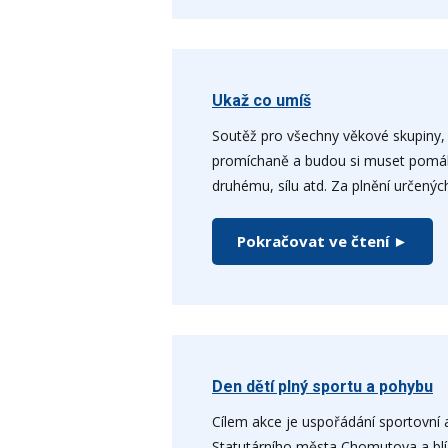
Ukaž co umíš
Soutěž pro všechny věkové skupiny, k
promíchaně a budou si muset pomáh
druhému, sílu atd. Za plnění určený
Pokračovat ve čtení ►
Den dětí plný sportu a pohybu
Cílem akce je uspořádání sportovní 
Statutárního města Chomutova a blí