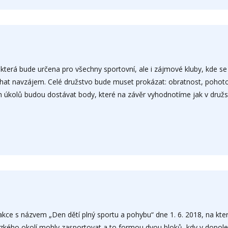
terá bude určena pro všechny sportovní, ale i zájmové kluby, kde se b
at navzájem. Celé družstvo bude muset prokázat: obratnost, pohoto
ch úkolů budou dostávat body, které na závěr vyhodnotíme jak v družs
akce s názvem „Den dětí plný sportu a pohybu“ dne 1. 6. 2018, na kte
zkého okolí mohly zasportovat a to formou dvou bloků, kdy v dopol