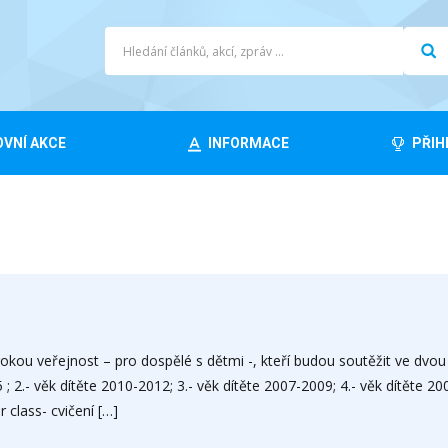
VNÍ AKCE
INFORMACE
PŘIH
rokou veřejnost – pro dospělé s dětmi -, kteří budou soutěžit ve dvou
5 ; 2.- věk dítěte 2010-2012; 3.- věk dítěte 2007-2009; 4.- věk dítěte 2
class- cvičení […]