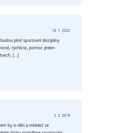
18. 1. 2022
udou plnit sportovní disciplíny
vost, rychlost, pomoc jeden
tvech, […]
2. 2. 2018
rém by si děti a mládež ze
edním bloku proběhne sportování