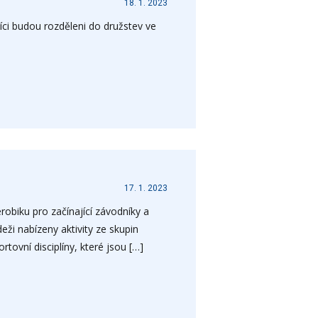
18. 1. 2023
íci budou rozděleni do družstev ve
17. 1. 2023
obiku pro začínající závodníky a
eži nabízeny aktivity ze skupin
tovní disciplíny, které jsou […]