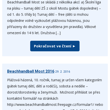
Beachhandball Most se skládá z několika akcí: a) Školní liga
na písku – turnaj dětí ZŠ z okolí Mostu (pátek dopoledne) –
od 1. do 5. třídy b) Turnaj dětí – free (děti si mohou
odpoledne volně vyzkoušet plážovou házenou, jsou
přiřazeny do družstev a vysvětlena jim pravidla). Věkové
omezení do 14 ti let. Družstva […]
Pokračovat ve čtení ►
Beachhandball Most 2016
29. 2. 2016
Plážová házená, 10. ročník, turnaj je určen všem kategoriím
(pátek turnaj dětí, dětí a rodičů), sobota a neděle –
dorost/dorostenky a ženy/muži. Možnost přihlásit se přes
kontaktní formulář na stránkách
http://www.beachhandballmost.freepage.cz/formular1/ nebo