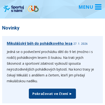
Novinky
Mikulášský běh do pohádkového lesa
27. 1. 2026
Jedná se o podvečerní procházku dětí do 9 let (možno i s
rodiči) pohádkovým lesem či loukou. Na trati jejich
šikovnost a sportovní zdatnost vyzkouší spousta
nejroztodivnějších pohádkových bytostí. Na konci trasy je
čekají Mikuláš s andělem a čertem, kteří jim předají
mikulášskou nadílku.
Pokračovat ve čtení ►