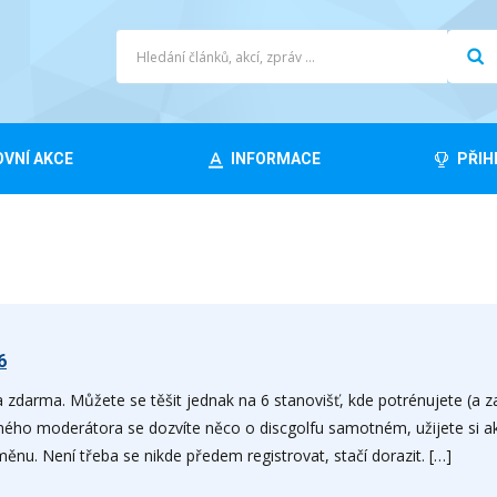
VNÍ AKCE
INFORMACE
PŘIH
6
 zdarma. Můžete se těšit jednak na 6 stanovišť, kde potrénujete (a za
eného moderátora se dozvíte něco o discgolfu samotném, užijete si a
nu. Není třeba se nikde předem registrovat, stačí dorazit. […]