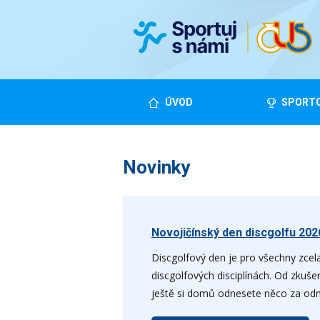
ÚVOD
SPORTO
Novinky
Novojičínský den discgolfu 202
Discgolfový den je pro všechny zcela
discgolfových disciplínách. Od zkuš
ještě si domů odnesete něco za odmě