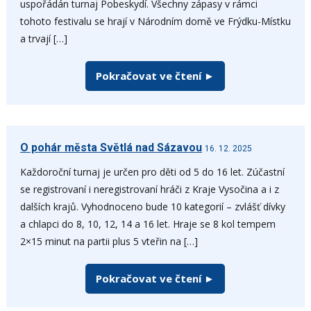
uspořádán turnaj Pobeskydí. Všechny zápasy v rámci
tohoto festivalu se hrají v Národním domě ve Frýdku-Místku
a trvají […]
Pokračovat ve čtení ►
O pohár města Světlá nad Sázavou
16. 12. 2025
Každoroční turnaj je určen pro děti od 5 do 16 let. Zúčastní
se registrovaní i neregistrovaní hráči z Kraje Vysočina a i z
dalších krajů. Vyhodnoceno bude 10 kategorií – zvlášť dívky
a chlapci do 8, 10, 12, 14 a 16 let. Hraje se 8 kol tempem
2×15 minut na partii plus 5 vteřin na […]
Pokračovat ve čtení ►