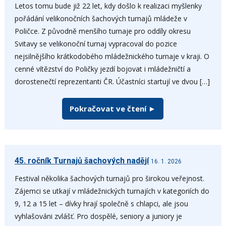
Letos tomu bude již 22 let, kdy došlo k realizaci myšlenky
pořádání velikonočních šachových turnajů mládeže v
Poličce. Z původně menšího turnaje pro oddíly okresu
Svitavy se velikonoční turnaj vypracoval do pozice
nejsilnějšího krátkodobého mládežnického turnaje v kraji. O
cenné vítězství do Poličky jezdí bojovat i mládežničtí a
dorostenečtí reprezentanti ČR. Účastníci startují ve dvou […]
Pokračovat ve čtení ►
45. ročník Turnajů šachových nadějí
16. 1. 2026
Festival několika šachových turnajů pro širokou veřejnost.
Zájemci se utkají v mládežnických turnajích v kategoriích do
9, 12 a 15 let – dívky hrají společně s chlapci, ale jsou
vyhlašováni zvlášť. Pro dospělé, seniory a juniory je