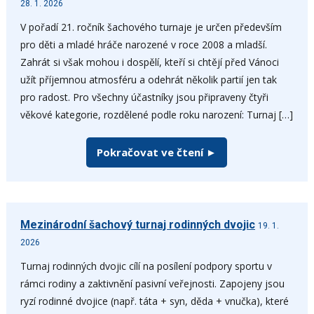
28. 1. 2026
V pořadí 21. ročník šachového turnaje je určen především
pro děti a mladé hráče narozené v roce 2008 a mladší.
Zahrát si však mohou i dospělí, kteří si chtějí před Vánoci
užít příjemnou atmosféru a odehrát několik partií jen tak
pro radost. Pro všechny účastníky jsou připraveny čtyři
věkové kategorie, rozdělené podle roku narození: Turnaj […]
Pokračovat ve čtení ►
Mezinárodní šachový turnaj rodinných dvojic
19. 1.
2026
Turnaj rodinných dvojic cílí na posílení podpory sportu v
rámci rodiny a zaktivnění pasivní veřejnosti. Zapojeny jsou
ryzí rodinné dvojice (např. táta + syn, děda + vnučka), které