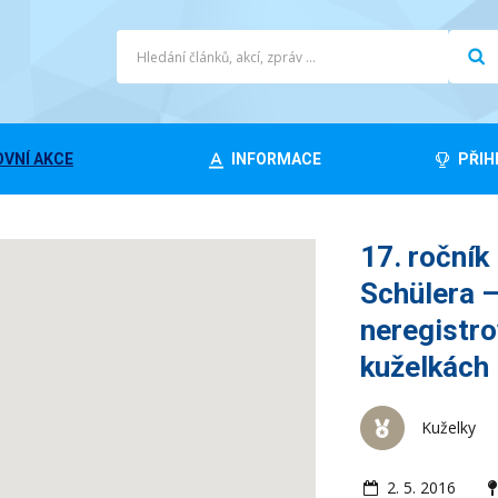
VNÍ AKCE
INFORMACE
PŘIH
17. ročník
Schülera –
neregistro
kuželkách
Kuželky
2. 5. 2016