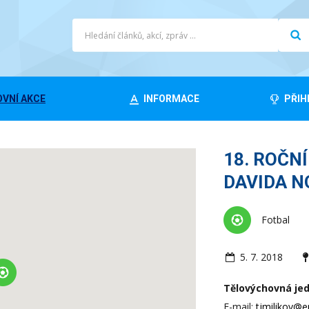
VNÍ AKCE
INFORMACE
PŘIH
18. ROČN
DAVIDA 
Fotbal
5. 7. 2018
Tělovýchovná jedn
E-mail:
tjmilikov@e