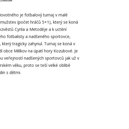
ovotného je fotbalový turnaj v malé
 mužstev (počet hráčů 5+1), který se koná
ozvěstů Cyrila a Metoděje a k uctění
ho fotbalisty a nadšeného sportovce,
který tragicky zahynul. Turnaj se koná v
 obce Milíkov na úpatí hory Kozubové. Je
u veřejností nadšených sportovců jak už v
orském věku, proto se teší velké oblibě
din s dětmi.