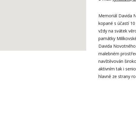
Memoriál Davida N
kopané s účastí 10
vždy na svátek věr
památky Milíkovské
Davida Novotného, 
malebném prostředí
navštěvován široko
aktivním tak i seni
hlavně ze strany ro