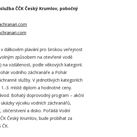
služba ČČK Český Krumlov, pobočný
chranari.com
achranari.com
v dálkovém plavání pro širokou veřejnost
ní volným způsobem na otevřené vodě
) na vzdálenost, podle věkových kategorií.
pohár vodního záchranáře a Pohár
chranné služby. V jednotlivých kategoriích
a 1.-3. místě diplom a hodnotné ceny.
ávod. Bohatý doprovodný program – akční
 ukázky výcviku vodních záchranářů,
, občerstvení a disko. Pořádá Vodní
ČČK Český Krumlov, bude probíhat za
S ČK.