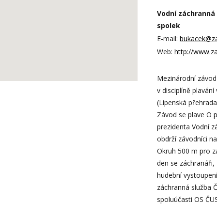
Vodní záchranná 
spolek
E-mail:
bukacek@za
Web:
http://www.z
Mezinárodní závod 
v disciplíně plavá
(Lipenská přehrada
Závod se plave O 
prezidenta Vodní zá
obdrží závodníci n
Okruh 500 m pro z
den se záchranáři,
hudební vystoupení
záchranná služba 
spoluúčasti OS ČU