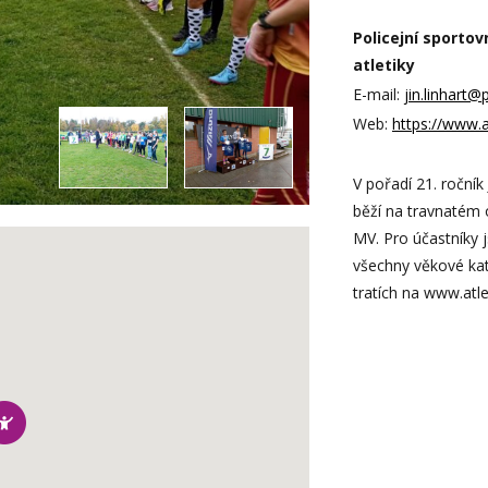
Policejní sportov
atletiky
E-mail:
jin.linhart@
Web:
https://www.a
V pořadí 21. ročník
běží na travnatém
MV. Pro účastníky 
všechny věkové kat
tratích na www.atle