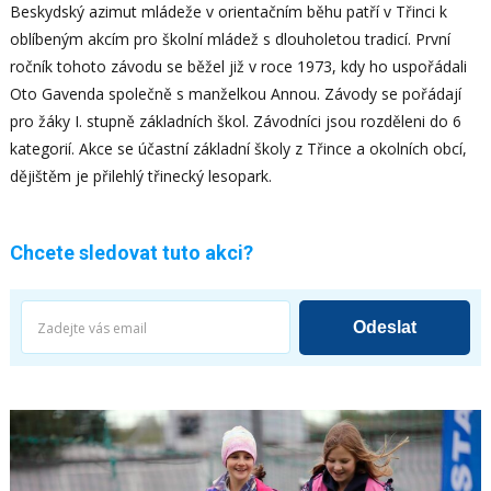
Beskydský azimut mládeže v orientačním běhu patří v Třinci k
oblíbeným akcím pro školní mládež s dlouholetou tradicí. První
ročník tohoto závodu se běžel již v roce 1973, kdy ho uspořádali
Oto Gavenda společně s manželkou Annou. Závody se pořádají
pro žáky I. stupně základních škol. Závodníci jsou rozděleni do 6
kategorií. Akce se účastní základní školy z Třince a okolních obcí,
dějištěm je přilehlý třinecký lesopark.
Chcete sledovat tuto akci?