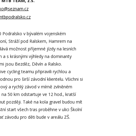
 MTB TEAM, z.s.
sko@seznam.cz
mtbpodralsko.cz
50 Podralsko v bývalém vojenském
oní, Stráží pod Ralskem, Hamrem na
ává možnost příjemné jízdy na lesních
h a s krásnými výhledy na dominanty
ými jsou Bezděz, Děvín a Ralsko.
ive cycling teamu připravili rychlou a
dnou pro širší závodní klientelu. Všichni si
ový a rychlý závod v mírně zvlněném
a na 50 km odstartuje ve 12 hod., kratší
nut později. Také na kola gravel budou mít
tní start všech tras proběhne v ulici Školní
rať závodu pro děti bude v areálu ZŠ.