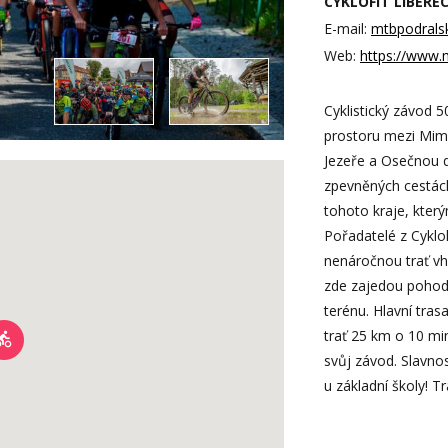
CYKLOFIT LIBEREC
E-mail:
mtbpodral
Web:
https://www.
Cyklistický závod 
prostoru mezi Mim
Jezeře a Osečnou d
zpevněných cestác
tohoto kraje, kter
Pořadatelé z Cyklol
nenáročnou trať vho
zde zajedou pohod
terénu. Hlavní tras
trať 25 km o 10 mi
svůj závod. Slavnos
u základní školy! T