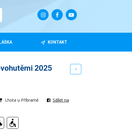
LÁŠKA
KONTAKT
ovohutěmi 2025
Lhota u Příbramě
Sdílet na