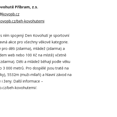
ovohutě Příbram, z.s.
@kovopb.cz
kovopb.cz/beh-kovohutemi
s ním spojený Den Kovohutí je sportovní
avná akce pro všechny věkové kategorie.
 pro děti (zdarma), mládež (zdarma) a
edem web nebo 100 Kč na místě) včetně
t zdarma). Děti a mládež běhají podle věku
do 3 000 metrů. Pro dospělé jsou tratě na
ky), 5532m (muži-mílaři) a hlavní závod na
i ženy. Další informace –
b.cz/beh-kovohutemi/.