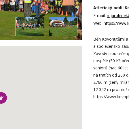
Atletický oddíl K
E-mail:
mjarolimek
Web:
https://www.
Běh Kovohutěmi a 
a společensko-záb
Závody jsou určeny
dospělé (50 Kč př
seniorů (nad 60 le
na tratích od 200 
2766 m (ženy-mílař
12 322 m pro muže 
https://www.kovop