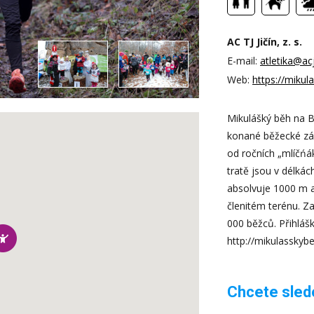
AC TJ Jičín, z. s.
E-mail:
atletika@acj
Web:
https://mikul
Mikulášký běh na B
konané běžecké záv
od ročních „mlíčńá
tratě jsou v délká
absolvuje 1000 m 
členitém terénu. Za
000 běžců. Přihláš
http://mikulasskybe
Chcete sledo