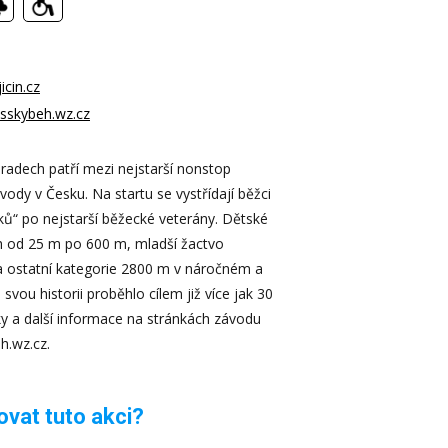
icin.cz
asskybeh.wz.cz
radech patří mezi nejstarší nonstop
ody v Česku. Na startu se vystřídají běžci
ků“ po nejstarší běžecké veterány. Dětské
ch od 25 m po 600 m, mladší žactvo
a ostatní kategorie 2800 m v náročném a
 svou historii proběhlo cílem již více jak 30
ky a další informace na stránkách závodu
h.wz.cz.
vat tuto akci?