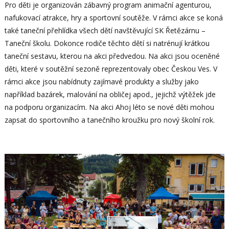
Pro děti je organizován zábavný program animační agenturou,
nafukovací atrakce, hry a sportovní soutěže. V rámci akce se koná
také taneční přehlídka všech dětí navštěvující SK Řetězárnu –
Taneční školu. Dokonce rodiče těchto dětí si natrénují krátkou
taneční sestavu, kterou na akci předvedou. Na akci jsou oceněné
děti, které v soutěžní sezoně reprezentovaly obec Českou Ves. V
rámci akce jsou nabídnuty zajímavé produkty a služby jako
například bazárek, malování na obličej apod., jejichž výtěžek jde
na podporu organizacím. Na akci Ahoj léto se nové děti mohou
zapsat do sportovního a tanečního kroužku pro nový školní rok.