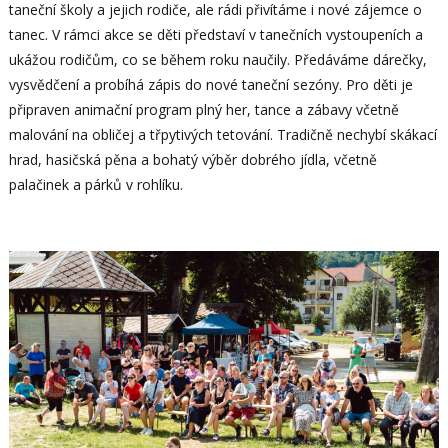
taneční školy a jejich rodiče, ale rádi přivítáme i nové zájemce o
tanec. V rámci akce se děti představí v tanečních vystoupeních a
ukážou rodičům, co se během roku naučily. Předáváme dárečky,
vysvědčení a probíhá zápis do nové taneční sezóny. Pro děti je
připraven animační program plný her, tance a zábavy včetně
malování na obličej a třpytivých tetování. Tradičně nechybí skákací
hrad, hasičská pěna a bohatý výběr dobrého jídla, včetně
palačinek a párků v rohlíku.