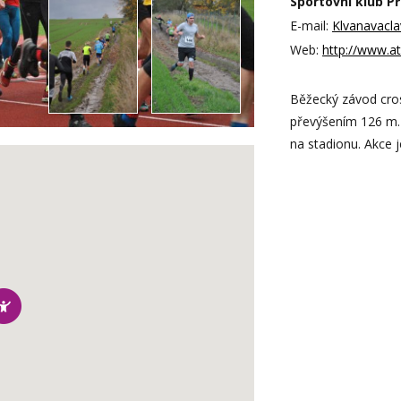
Sportovní klub Př
E-mail:
Klvanavacl
Web:
http://www.at
Běžecký závod cros
převýšením 126 m. 
na stadionu. Akce j