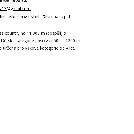
erov 1908 z.s.
av13@gmail.com
letikaskprerov.cz/beh17listopadu.pdf
s country na 11 900 m (dospělí) s
Dětské kategorie absolvují 600 – 1200 m
e určena pro věkové kategorie od 4 let.