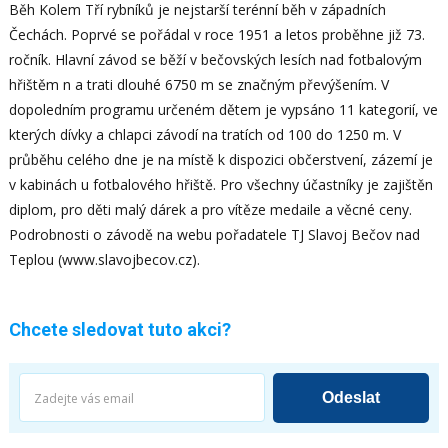
Běh Kolem Tří rybníků je nejstarší terénní běh v západních
Čechách. Poprvé se pořádal v roce 1951 a letos proběhne již 73.
ročník. Hlavní závod se běží v bečovských lesích nad fotbalovým
hřištěm n a trati dlouhé 6750 m se značným převýšením. V
dopoledním programu určeném dětem je vypsáno 11 kategorií, ve
kterých dívky a chlapci závodí na tratích od 100 do 1250 m. V
průběhu celého dne je na místě k dispozici občerstvení, zázemí je
v kabinách u fotbalového hřiště. Pro všechny účastníky je zajištěn
diplom, pro děti malý dárek a pro vítěze medaile a věcné ceny.
Podrobnosti o závodě na webu pořadatele TJ Slavoj Bečov nad
Teplou (www.slavojbecov.cz).
Chcete sledovat tuto akci?