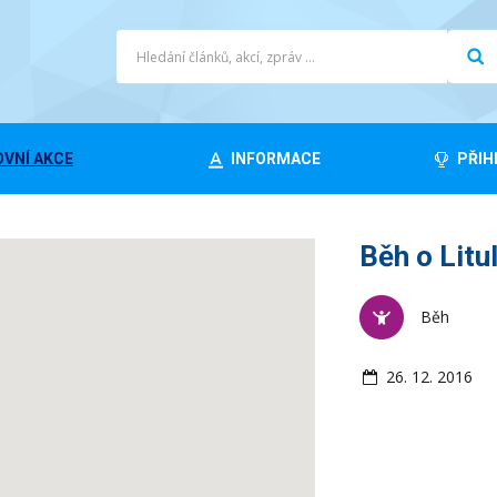
VNÍ AKCE
INFORMACE
PŘIH
Běh o Litu
Běh
26. 12. 2016