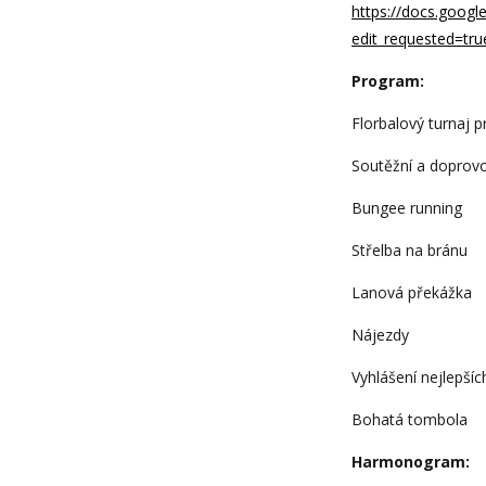
https://docs.goo
edit_requested=tru
Program:
Florbalový turnaj p
Soutěžní a doprovo
Bungee running
Střelba na bránu
Lanová překážka
Nájezdy
Vyhlášení nejlepší
Bohatá tombola
Harmonogram: