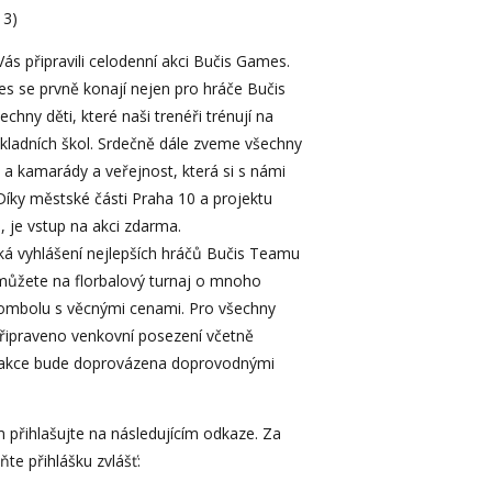
 3)
 Vás připravili celodenní akci Bučis Games.
s se prvně konají nejen pro hráče Bučis
echny děti, které naši trenéři trénují na
kladních škol. Srdečně dále zveme všechny
 a kamarády a veřejnost, která si s námi
Díky městské části Praha 10 a projektu
, je vstup na akci zdarma.
á vyhlášení nejlepších hráčů Bučis Teamu
e můžete na florbalový turnaj o mnoho
tombolu s věcnými cenami. Pro všechny
řipraveno venkovní posezení včetně
á akce bude doprovázena doprovodnými
m přihlašujte na následujícím odkaze. Za
te přihlášku zvlášť: