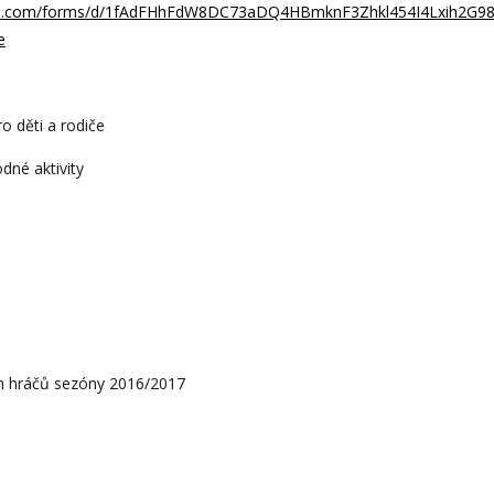
gle.com/forms/d/1fAdFHhFdW8DC73aDQ4HBmknF3Zhkl454I4Lxih2G98
e
ro děti a rodiče
dné aktivity
ch hráčů sezóny 2016/2017