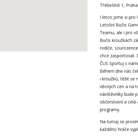
Třebešíně 1, Praha
I letos jsme si pro
Letošní Bučis Game
Teamu, ale i pro vš
Bučis kroužkách zá
rodiče, sourozence
chce zasportovat. 
ČUS Sportuj s námi
Během dne nás ček
i kroužků, těšit s
věcných cen a na 
návštěvníky bude p
občerstvení a cel
programy.
Na turnaj se prosí
každého hráče vyplň