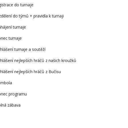
strace do turnaje
ělení do týmů + pravidla k turnaji
ní turnaje
 turnaje
í turnaje a soutěží
 nejlepších hráčů z našich kroužků
 nejlepších hráčů z Bučisu
bola
 programu
 zábava