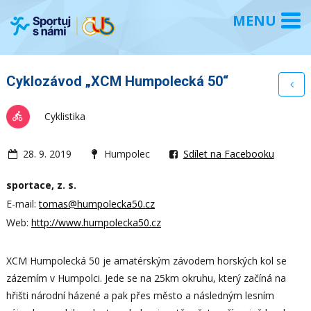
Cyklozávod „XCM Humpolecká 50“
Cyklistika
28. 9. 2019
Humpolec
Sdílet na Facebooku
sportace, z. s.
E-mail:
tomas@humpolecka50.cz
Web:
http://www.humpolecka50.cz
XCM Humpolecká 50 je amatérským závodem horských kol se
zázemím v Humpolci. Jede se na 25km okruhu, který začíná na
hřišti národní házené a pak přes město a následným lesním