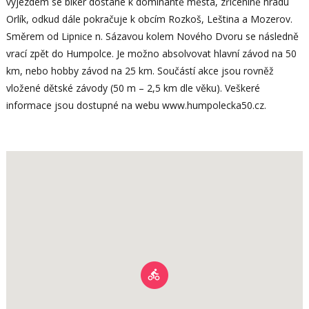
výjezdem se biker dostane k dominantě města, zřícenině hradu
Orlík, odkud dále pokračuje k obcím Rozkoš, Leština a Mozerov.
Směrem od Lipnice n. Sázavou kolem Nového Dvoru se následně
vrací zpět do Humpolce. Je možno absolvovat hlavní závod na 50
km, nebo hobby závod na 25 km. Součástí akce jsou rovněž
vložené dětské závody (50 m – 2,5 km dle věku). Veškeré
informace jsou dostupné na webu www.humpolecka50.cz.