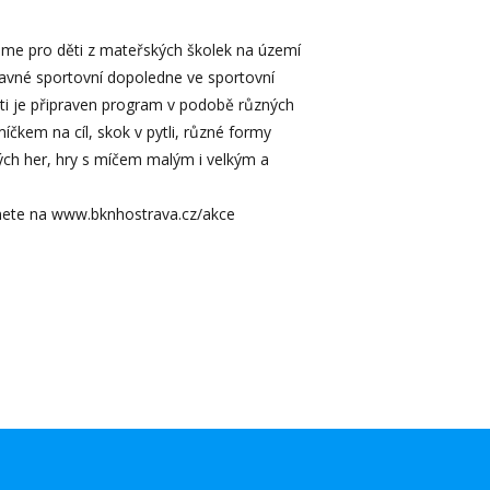
eme pro děti z mateřských školek na území
avné sportovní dopoledne ve sportovní
ěti je připraven program v podobě různých
íčkem na cíl, skok v pytli, různé formy
ch her, hry s míčem malým i velkým a
znete na www.bknhostrava.cz/akce