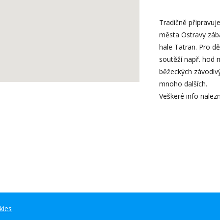
Tradičně připravuj
města Ostravy záb
hale Tatran. Pro d
soutěží např. hod m
běžeckých závodivý
mnoho dalších.
Veškeré info nale
kies