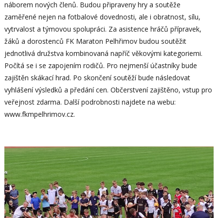
náborem nových členů. Budou připraveny hry a soutěže
zaměřené nejen na fotbalové dovednosti, ale i obratnost, sílu,
vytrvalost a týmovou spolupráci. Za asistence hráčů přípravek,
žáků a dorostenců FK Maraton Pelhřimov budou soutěžit
jednotlivá družstva kombinovaná napříč věkovými kategoriemi.
Počítá se i se zapojením rodičů. Pro nejmenší účastníky bude
zajištěn skákací hrad. Po skončení soutěží bude následovat
vyhlášení výsledků a předání cen. Občerstvení zajištěno, vstup pro
veřejnost zdarma. Další podrobnosti najdete na webu:
www.fkmpelhrimov.cz.