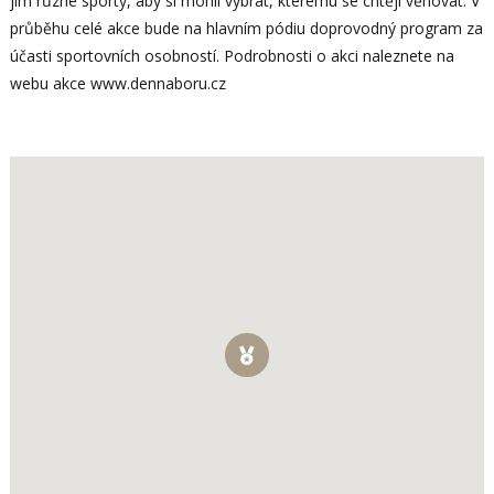
jim různé sporty, aby si mohli vybrat, kterému se chtějí věnovat. V
průběhu celé akce bude na hlavním pódiu doprovodný program za
účasti sportovních osobností. Podrobnosti o akci naleznete na
webu akce www.dennaboru.cz