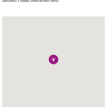
závodníci z oddílu orientačního běhu.