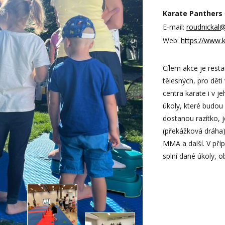
Karate Panthers 
E-mail:
roudnickal
Web:
https://www.
Cílem akce je resta
tělesných, pro děti
centra karate i v j
úkoly, které budou 
dostanou razítko, j
(překážková dráha)
MMA a další. V příp
splní dané úkoly, o