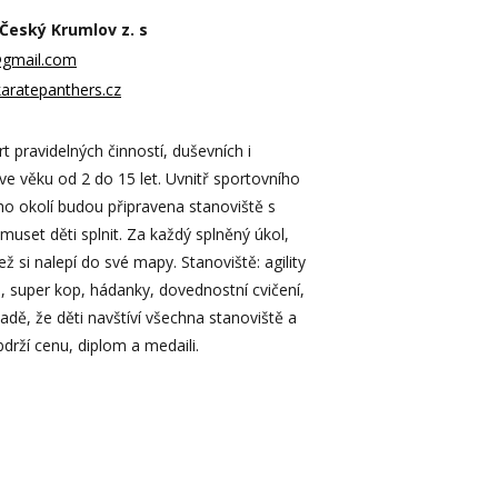
Český Krumlov z. s
@gmail.com
karatepanthers.cz
rt pravidelných činností, duševních i
 ve věku od 2 do 15 let. Uvnitř sportovního
eho okolí budou připravena stanoviště s
muset děti splnit. Za každý splněný úkol,
ež si nalepí do své mapy. Stanoviště: agility
, super kop, hádanky, dovednostní cvičení,
adě, že děti navštíví všechna stanoviště a
bdrží cenu, diplom a medaili.