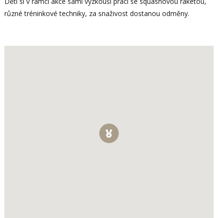
Děti si v rámci akce sami vyzkouší práci se squashovou raketou,
různé tréninkové techniky, za snaživost dostanou odměny.