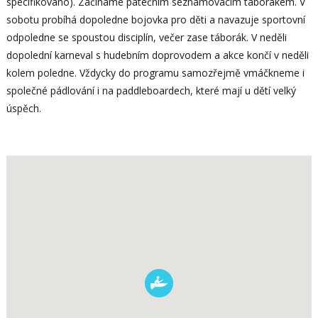
specifikováno). Začínáme pátečním seznamovacím táborákem. V
sobotu probíhá dopoledne bojovka pro děti a navazuje sportovní
odpoledne se spoustou disciplín, večer zase táborák. V neděli
dopolední karneval s hudebním doprovodem a akce končí v neděli
kolem poledne. Vždycky do programu samozřejmě vmáčkneme i
společné pádlování i na paddleboardech, které mají u dětí velký
úspěch.