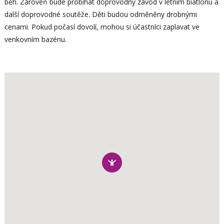
běh. Zároveň bude probíhat doprovodný závod v letním biatlonu a
další doprovodné soutěže. Děti budou odměněny drobnými
cenami. Pokud počasí dovolí, mohou si účastníci zaplavat ve
venkovním bazénu.