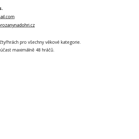
s.
ail.com
brozanynadohri.cz
 čtyřhrách pro všechny věkové kategorie.
 účast maximálně 48 hráčů.