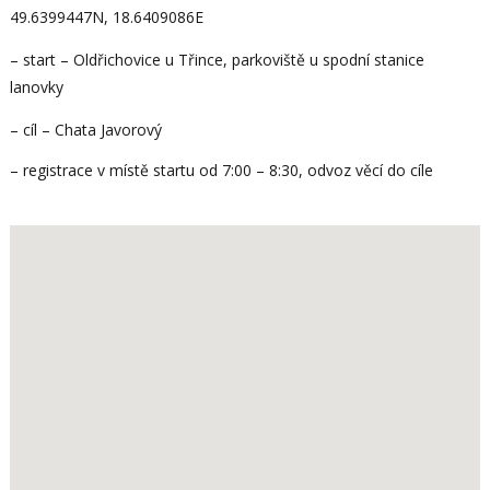
49.6399447N, 18.6409086E
– start – Oldřichovice u Třince, parkoviště u spodní stanice
lanovky
– cíl – Chata Javorový
– registrace v místě startu od 7:00 – 8:30, odvoz věcí do cíle