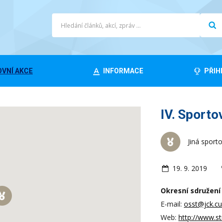
VNÍ AKCE
INFORMACE
PŘIH
IV. Sporto
Jiná sport
19. 9. 2019
Okresní sdružení 
E-mail:
osst@jck.cu
Web:
http://www.st