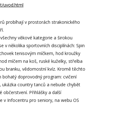
/st/uvod.html
orů probíhají v prostorách strakonického
ří.
 všechny věkové kategorie a širokou
se v několika sportovních disciplínách: Spin
lechovek tenisovým míčkem, hod kroužky
, hod míčem na koš, ruské kuželky, střelba
ou branku, vědomostní kvíz. Kromě těchto
en bohatý doprovodný program: cvičení
a, ukázka country tanců a nebude chybět
 občerstvení. Přihlášky a další
e v Infocentru pro seniory, na webu OS