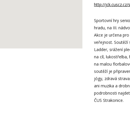
http://jck.cuscz.cz
Sportovní hry seni
hradu, na III. nádvo
Akce je určena pro
veřejnost. Soutěží 
Ladder, srážení p
na cíl, lukostřelba
na malou florbalov
soutěží je připrav
jógy, zdravá strav
ani muzika a drobné
podrobnosti najdet
ČUS Strakonice.