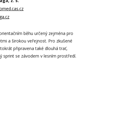
aga, z. s.
iomed.cas.cz
ga.cz
 orientačním běhu určený zejména pro
ětmi a širokou veřejnost. Pro zkušené
tokrát připravena také dlouhá trať,
ý sprint se závodem v lesním prostředí.