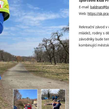
Sportovní klub Pr
E-mail:
baldrian@b
Web:
https://sk-pra
Rekreační závod v
mládež, rodiny s d
závodníky bude ten
kombinující městsk