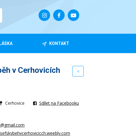
LÁŠKA
KONTAKT
ěh v Cerhovicích
Cerhovice
Sdílet na Facebooku
h@gmail.com
osefskybehvcerhovicicch.weebly.com