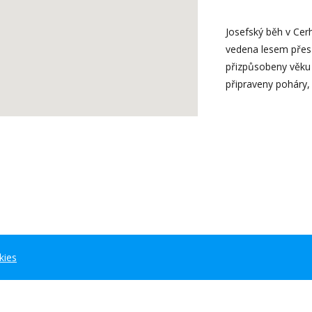
Josefský běh v Cerh
vedena lesem přes 
přizpůsobeny věku 
připraveny poháry,
kies