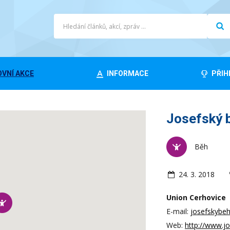
VNÍ AKCE
INFORMACE
PŘIH
Josefský b
Běh
24. 3. 2018
Union Cerhovice
E-mail:
josefskybe
Web:
http://www.j