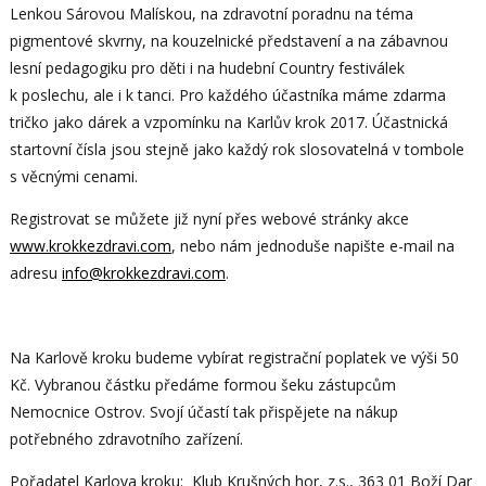
Lenkou Sárovou Malískou, na zdravotní poradnu na téma
pigmentové skvrny, na kouzelnické představení a na zábavnou
lesní pedagogiku pro děti i na hudební Country festiválek
k poslechu, ale i k tanci. Pro každého účastníka máme zdarma
tričko jako dárek a vzpomínku na Karlův krok 2017. Účastnická
startovní čísla jsou stejně jako každý rok slosovatelná v tombole
s věcnými cenami.
Registrovat se můžete již nyní přes webové stránky akce
www.krokkezdravi.com
, nebo nám jednoduše napište e-mail na
adresu
info@krokkezdravi.com
.
Na Karlově kroku budeme vybírat registrační poplatek ve výši 50
Kč. Vybranou částku předáme formou šeku zástupcům
Nemocnice Ostrov. Svojí účastí tak přispějete na nákup
potřebného zdravotního zařízení.
Pořadatel Karlova kroku: Klub Krušných hor, z.s., 363 01 Boží Dar