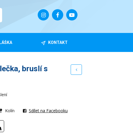
LÁŠKA
KONTAKT
ečka, bruslí s
slení
Kolín
Sdílet na Facebooku