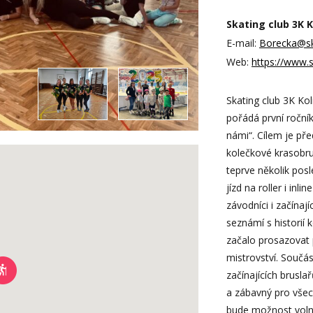
Skating club 3K 
E-mail:
Borecka@ska
Web:
https://www.s
Skating club 3K Kol
pořádá první roční
námi“. Cílem je před
kolečkové krasobrus
teprve několik pos
jízd na roller i inl
závodníci i začínají
seznámí s historií 
začalo prosazovat 
mistrovství. Součás
začínajících brusla
a zábavný pro všec
bude možnost volné