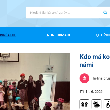
VNÍ AKCE
INFORMACE
PŘIH
Kdo má kol
námi
In-line bru
14. 6. 2026