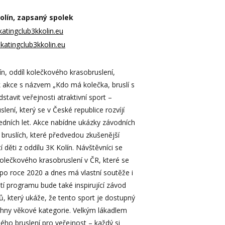
Kolín, zapsaný spolek
tingclub3kkolin.eu
katingclub3kkolin.eu
ín, oddíl kolečkového krasobruslení,
k akce s názvem „Kdo má kolečka, bruslí s
stavit veřejnosti atraktivní sport –
lení, který se v České republice rozvíjí
ledních let. Akce nabídne ukázky závodních
ine bruslích, které předvedou zkušenější
cí děti z oddílu 3K Kolín. Návštěvníci se
kolečkového krasobruslení v ČR, které se
po roce 2020 a dnes má vlastní soutěže i
tí programu bude také inspirující závod
řů, který ukáže, že tento sport je dostupný
hny věkové kategorie. Velkým lákadlem
ho bruslení pro veřejnost – každý si