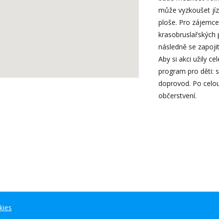
může vyzkoušet jíz
ploše. Pro zájemce
krasobruslařských 
následně se zapoji
Aby si akci užily ce
program pro děti: s
doprovod. Po celou
občerstvení.
kies