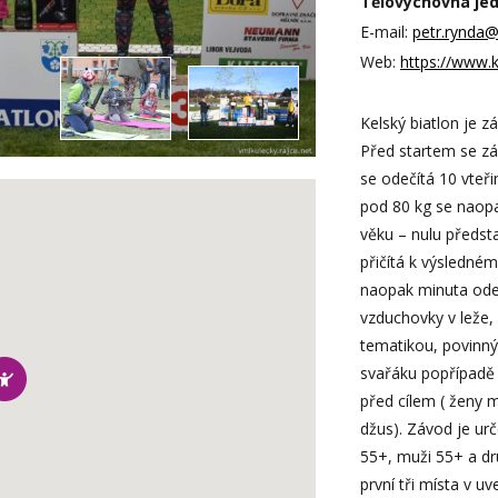
Tělovýchovná jed
E-mail:
petr.rynda@t
Web:
https://www.k
Kelský biatlon je z
Před startem se zá
se odečítá 10 vteř
pod 80 kg se naopak
věku – nulu předsta
přičítá k výsledné
naopak minuta odečí
vzduchovky v leže,
tematikou, povinnýc
svařáku popřípadě g
před cílem ( ženy 
džus). Závod je urč
55+, muži 55+ a dr
první tři místa v u