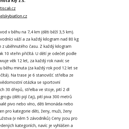
nota Kly z.s.
iscali.cz
elskybiatlon.cz
ávod v běhu na 7,4 km (děti běží 3,5 km).
vodníci váží a za každý kilogram nad 80 kg
in z uběhnutého času. Z každý kilogram
 10 vteřin přičítá. U dětí je odečet podle
vuje věk 12 let, za každý rok navíc se
mu běhu minuta (za každý rok pod 12 let se
tá). Na trase je 6 stanovišť. střelba ze
 vědomostní otázka se sportovní
h 30 dřepů, střelba ve stoje, pití 2 dl
rogu (děti pijí čaj), pití piva 300 metrů
malé pivo nebo víno, děti limonáda nebo
en pro kategorie děti, ženy, muži, ženy
užstva (v něm 5 závodníků) Ceny jsou pro
vedených kategoriích, navíc je vyhlášen a