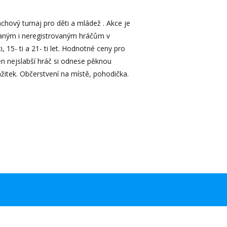
hový turnaj pro děti a mládež . Akce je
vaným i neregistrovaným hráčům v
i, 15- ti a 21- ti let. Hodnotné ceny pro
en nejslabší hráč si odnese pěknou
itek. Občerstvení na místě, pohodička.