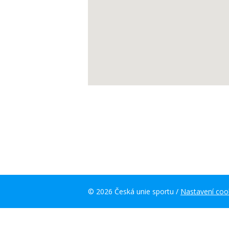
© 2026 Česká unie sportu /
Nastavení coo