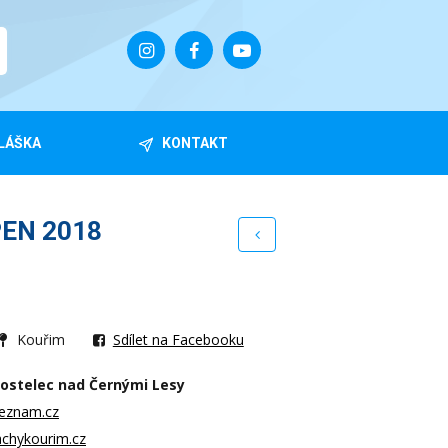
LÁŠKA
KONTAKT
PEN 2018
Kouřim
Sdílet na Facebooku
ostelec nad Černými Lesy
eznam.cz
achykourim.cz