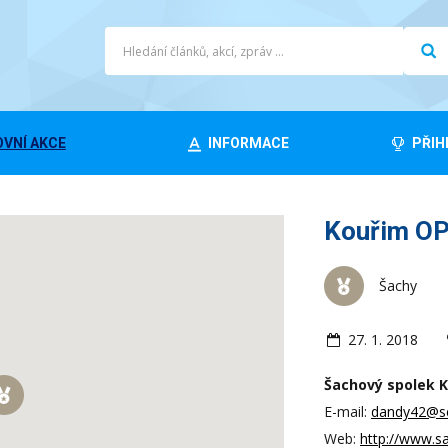
VNÍ AKCE
INFORMACE
PŘIH
Kouřim O
Šachy
27. 1. 2018
Šachový spolek K
E-mail:
dandy42@s
Web:
http://www.s