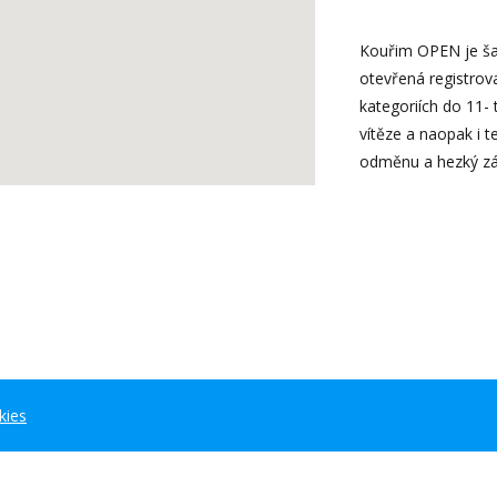
Kouřim OPEN je šac
otevřená registro
kategoriích do 11- t
vítěze a naopak i t
odměnu a hezký záž
kies