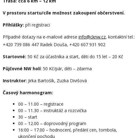
Trasa: cca 6 km – 12 km
V prostoru startu/cíle možnost zakoupení občerstvení.
Přihlášky:
při registraci
Případné dotazy na e-mailové adrese
info@cknw.cz
, kontaktní tel.:
+420 739 086 447 Radek Douša, +420 607 931 902
Startovné:
50 Kč za účastníka a start, děti do 15 let – 20 Kč
Půjčovné NW holí
: 50 Kč/pár, děti – zdarma
Instruktor:
Jirka Bartošík, Zuzka Divišová
Časový harmonogram:
00 – 11.00 – registrace
00 – 11.30 – instruktáž a rozcvička
30 – start
00 – 12.00 – doprovodný program
16:00 – 17.00 – hodnocení, předání cen, tombola,
ukončení pochodu