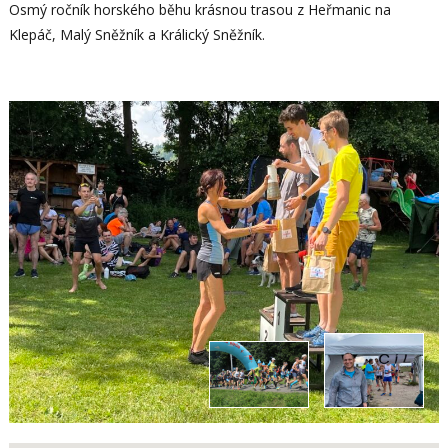
Osmý ročník horského běhu krásnou trasou z Heřmanic na
Klepáč, Malý Sněžník a Králický Sněžník.