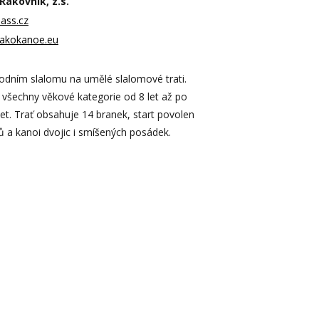
Rakovník, z.s.
ass.cz
rakokanoe.eu
odním slalomu na umělé slalomové trati.
 všechny věkové kategorie od 8 let až po
let. Trať obsahuje 14 branek, start povolen
ů a kanoi dvojic i smíšených posádek.