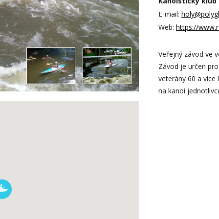
Kanoistický klub 
E-mail:
holy@polygl
Web:
https://www.
Veřejný závod ve v
Závod je určen pro
veterány 60 a více 
na kanoi jednotlivc