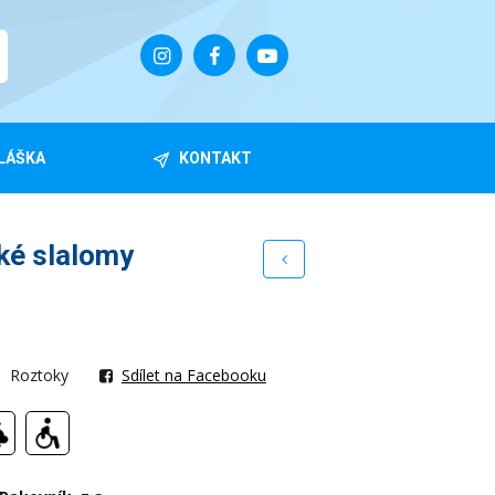
LÁŠKA
KONTAKT
ké slalomy
Roztoky
Sdílet na Facebooku