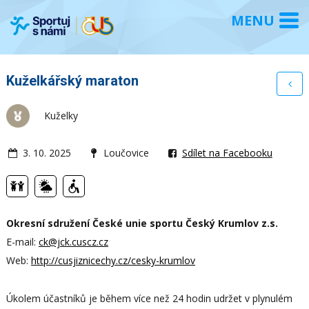
Kuželkářský maraton
Kuželky
3. 10. 2025
Loučovice
Sdílet na Facebooku
Okresní sdružení České unie sportu Český Krumlov z.s.
E-mail:
ck@jck.cuscz.cz
Web:
http://cusjiznicechy.cz/cesky-krumlov
Úkolem účastníků je během více než 24 hodin udržet v plynulém