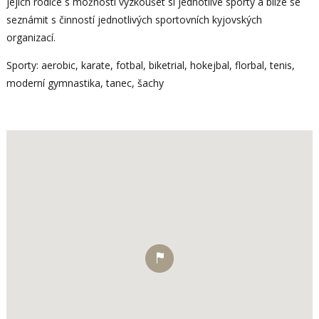
jejich rodiče s možností vyzkoušet si jednotlivé sporty a blíže se
seznámit s činností jednotlivých sportovních kyjovských
organizací.
Sporty: aerobic, karate, fotbal, biketrial, hokejbal, florbal, tenis,
moderní gymnastika, tanec, šachy