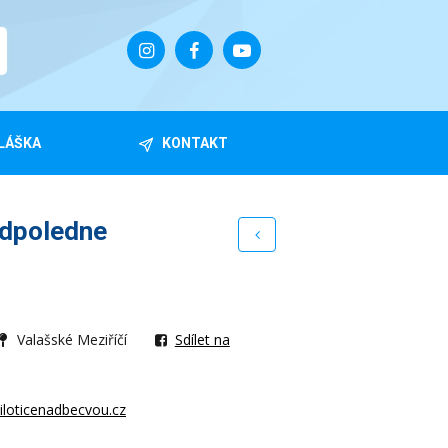
LÁŠKA
KONTAKT
dpoledne
Valašské Meziříčí
Sdílet na
iloticenadbecvou.cz