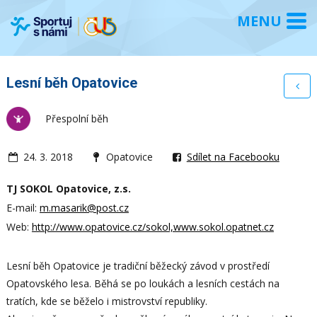
Lesní běh Opatovice
Přespolní běh
24. 3. 2018
Opatovice
Sdílet na Facebooku
TJ SOKOL Opatovice, z.s.
E-mail:
m.masarik@post.cz
Web:
http://www.opatovice.cz/sokol,www.sokol.opatnet.cz
Lesní běh Opatovice je tradiční běžecký závod v prostředí
Opatovského lesa. Běhá se po loukách a lesních cestách na
tratích, kde se běželo i mistrovství republiky.