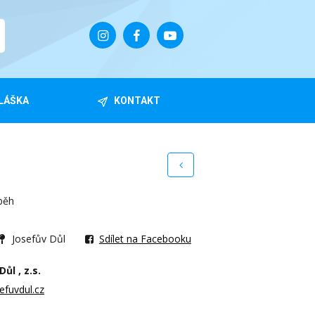
LÁŠKA
KONTAKT
běh
Josefův Důl
Sdílet na Facebooku
ůl , z.s.
efuvdul.cz