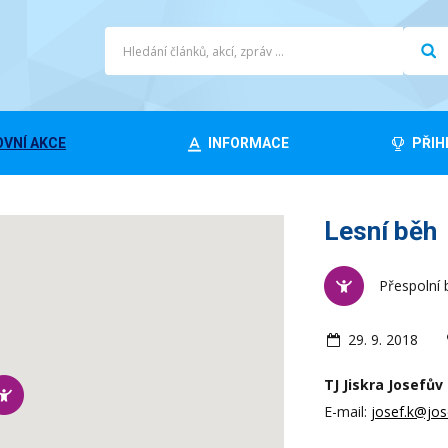
VNÍ AKCE
INFORMACE
PŘIH
Lesní běh
Přespolní 
29. 9. 2018
TJ Jiskra Josefův D
E-mail:
josef.k@jos